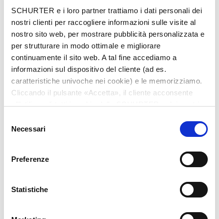
Città
*
SCHURTER e i loro partner trattiamo i dati personali dei
nostri clienti per raccogliere informazioni sulle visite al
nostro sito web, per mostrare pubblicità personalizzata e
per strutturare in modo ottimale e migliorare
continuamente il sito web. A tal fine accediamo a
Nazione
*
informazioni sul dispositivo del cliente (ad es.
caratteristiche univoche nei cookie) e le memorizziamo.
Cliccando il pulsante «Accetta», il cliente acconsente
all’utilizzo di tutti i cookie delle SCHURTER e dei nostri
Telefono
partner. È possibile cambiare le impostazioni in qualsiasi
Selezione
momento cliccando su «Impostazioni» in fondo alla
Necessari
del
pagina. Le impostazioni personali sono comunicate ai
consenso
nostri partner e non hanno alcuna influenza sui dati del
Preferenze
browser. Ulteriori informazioni sono disponibili nella
Messaggio
*
nostra
Dichiarazione relativa alla protezione dei dati
.
Statistiche