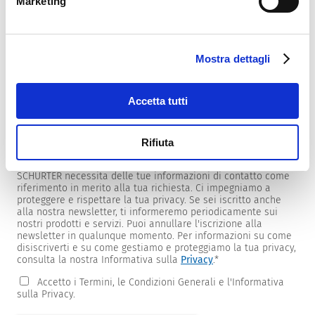
Marketing
Mostra dettagli
Newsletter
Forniamo ai clienti newsletter specifiche per prodotti e
mercati.
Accetta tutti
Per riceverle, seleziona quelle di tuo interesse dall'elenco
sottostante.
Rifiuta
Desidero ricevere la newsletter SCHURTER.
SCHURTER necessita delle tue informazioni di contatto come
riferimento in merito alla tua richiesta. Ci impegniamo a
proteggere e rispettare la tua privacy. Se sei iscritto anche
alla nostra newsletter, ti informeremo periodicamente sui
nostri prodotti e servizi. Puoi annullare l'iscrizione alla
newsletter in qualunque momento. Per informazioni su come
disiscriverti e su come gestiamo e proteggiamo la tua privacy,
consulta la nostra Informativa sulla
Privacy
.
*
Accetto i Termini, le Condizioni Generali e l'Informativa
sulla Privacy.