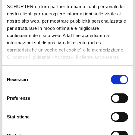
Città
*
SCHURTER e i loro partner trattiamo i dati personali dei
nostri clienti per raccogliere informazioni sulle visite al
nostro sito web, per mostrare pubblicità personalizzata e
per strutturare in modo ottimale e migliorare
continuamente il sito web. A tal fine accediamo a
Nazione
*
informazioni sul dispositivo del cliente (ad es.
caratteristiche univoche nei cookie) e le memorizziamo.
Cliccando il pulsante «Accetta», il cliente acconsente
all’utilizzo di tutti i cookie delle SCHURTER e dei nostri
Telefono
partner. È possibile cambiare le impostazioni in qualsiasi
Selezione
momento cliccando su «Impostazioni» in fondo alla
Necessari
del
pagina. Le impostazioni personali sono comunicate ai
consenso
nostri partner e non hanno alcuna influenza sui dati del
Preferenze
browser. Ulteriori informazioni sono disponibili nella
Messaggio
*
nostra
Dichiarazione relativa alla protezione dei dati
.
Statistiche