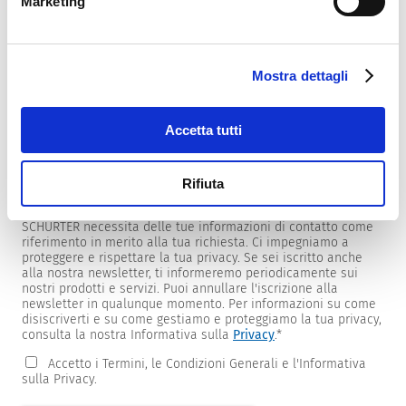
Marketing
Mostra dettagli
Newsletter
Forniamo ai clienti newsletter specifiche per prodotti e
mercati.
Accetta tutti
Per riceverle, seleziona quelle di tuo interesse dall'elenco
sottostante.
Rifiuta
Desidero ricevere la newsletter SCHURTER.
SCHURTER necessita delle tue informazioni di contatto come
riferimento in merito alla tua richiesta. Ci impegniamo a
proteggere e rispettare la tua privacy. Se sei iscritto anche
alla nostra newsletter, ti informeremo periodicamente sui
nostri prodotti e servizi. Puoi annullare l'iscrizione alla
newsletter in qualunque momento. Per informazioni su come
disiscriverti e su come gestiamo e proteggiamo la tua privacy,
consulta la nostra Informativa sulla
Privacy
.
*
Accetto i Termini, le Condizioni Generali e l'Informativa
sulla Privacy.