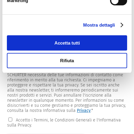
Marketing
Mostra dettagli
Newsletter
Forniamo ai clienti newsletter specifiche per prodotti e
mercati.
Accetta tutti
Per riceverle, seleziona quelle di tuo interesse dall'elenco
sottostante.
Rifiuta
Desidero ricevere la newsletter SCHURTER.
SCHURTER necessita delle tue informazioni di contatto come
riferimento in merito alla tua richiesta. Ci impegniamo a
proteggere e rispettare la tua privacy. Se sei iscritto anche
alla nostra newsletter, ti informeremo periodicamente sui
nostri prodotti e servizi. Puoi annullare l'iscrizione alla
newsletter in qualunque momento. Per informazioni su come
disiscriverti e su come gestiamo e proteggiamo la tua privacy,
consulta la nostra Informativa sulla
Privacy
.
*
Accetto i Termini, le Condizioni Generali e l'Informativa
sulla Privacy.