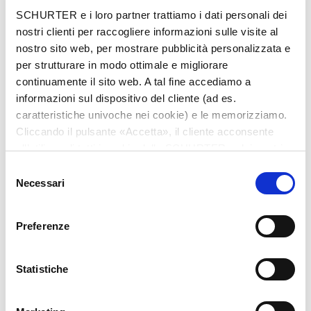
Città
*
SCHURTER e i loro partner trattiamo i dati personali dei
nostri clienti per raccogliere informazioni sulle visite al
nostro sito web, per mostrare pubblicità personalizzata e
per strutturare in modo ottimale e migliorare
continuamente il sito web. A tal fine accediamo a
Nazione
*
informazioni sul dispositivo del cliente (ad es.
caratteristiche univoche nei cookie) e le memorizziamo.
Cliccando il pulsante «Accetta», il cliente acconsente
all’utilizzo di tutti i cookie delle SCHURTER e dei nostri
Telefono
partner. È possibile cambiare le impostazioni in qualsiasi
Selezione
momento cliccando su «Impostazioni» in fondo alla
Necessari
del
pagina. Le impostazioni personali sono comunicate ai
consenso
nostri partner e non hanno alcuna influenza sui dati del
Preferenze
browser. Ulteriori informazioni sono disponibili nella
Messaggio
*
nostra
Dichiarazione relativa alla protezione dei dati
.
Statistiche