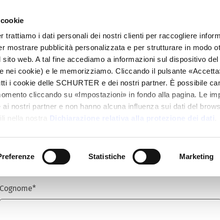
 cookie
alogo
Prodotti
Mercati
Info Center
Dis
rattiamo i dati personali dei nostri clienti per raccogliere inform
per mostrare pubblicità personalizzata e per strutturare in modo o
 sito web. A tal fine accediamo a informazioni sul dispositivo del 
e nei cookie) e le memorizziamo. Cliccando il pulsante «Accetta»,
tutti i cookie delle SCHURTER e dei nostri partner. È possibile ca
Titolo
*
momento cliccando su «Impostazioni» in fondo alla pagina. Le im
i nostri partner e non hanno alcuna influenza sui dati del browse
li nella nostra
Dichiarazione relativa alla protezione dei dati
.
Nome
*
Preferenze
Statistiche
Marketing
Cognome
*