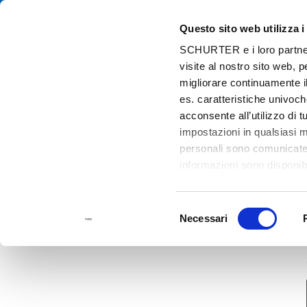
Questo sito web utilizza i
Cat
SCHURTER e i loro partner t
visite al nostro sito web, 
Home
Contatti
Richiesta campionature
migliorare continuamente il
es. caratteristiche univoch
acconsente all’utilizzo di 
impostazioni in qualsiasi 
personali sono comunicate a
informazioni sono disponibi
Selezione
Necessari
del
consenso