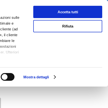
Cerca
tributori
Chi siamo
Contatti
Accetta tutti
azioni sulle
ttimale e
Rifiuta
cliente (ad
 il cliente
mbiare le
postazioni
r. Ulteriori
Mostra dettagli