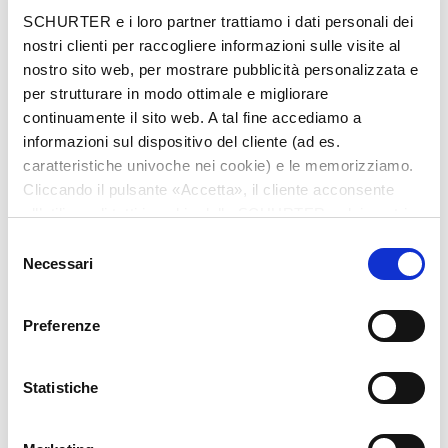
Città
*
SCHURTER e i loro partner trattiamo i dati personali dei
nostri clienti per raccogliere informazioni sulle visite al
nostro sito web, per mostrare pubblicità personalizzata e
per strutturare in modo ottimale e migliorare
continuamente il sito web. A tal fine accediamo a
Nazione
*
informazioni sul dispositivo del cliente (ad es.
caratteristiche univoche nei cookie) e le memorizziamo.
Cliccando il pulsante «Accetta», il cliente acconsente
all’utilizzo di tutti i cookie delle SCHURTER e dei nostri
Telefono
partner. È possibile cambiare le impostazioni in qualsiasi
Selezione
momento cliccando su «Impostazioni» in fondo alla
Necessari
del
pagina. Le impostazioni personali sono comunicate ai
consenso
nostri partner e non hanno alcuna influenza sui dati del
Preferenze
browser. Ulteriori informazioni sono disponibili nella
Messaggio
*
nostra
Dichiarazione relativa alla protezione dei dati
.
Statistiche