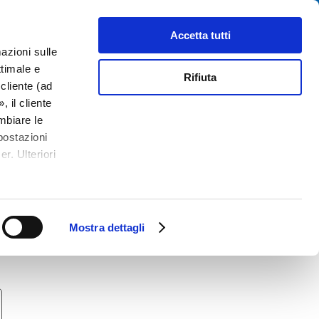
Cerca
tributori
Chi siamo
Contatti
Accetta tutti
azioni sulle
ttimale e
Rifiuta
cliente (ad
 il cliente
mbiare le
postazioni
r. Ulteriori
Mostra dettagli