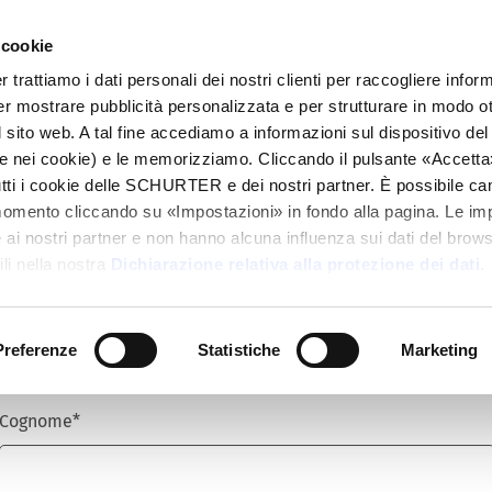
 cookie
alogo
Prodotti
Mercati
Info Center
Dis
rattiamo i dati personali dei nostri clienti per raccogliere inform
per mostrare pubblicità personalizzata e per strutturare in modo o
 sito web. A tal fine accediamo a informazioni sul dispositivo del 
e nei cookie) e le memorizziamo. Cliccando il pulsante «Accetta»,
tutti i cookie delle SCHURTER e dei nostri partner. È possibile ca
Titolo
*
momento cliccando su «Impostazioni» in fondo alla pagina. Le im
i nostri partner e non hanno alcuna influenza sui dati del browse
li nella nostra
Dichiarazione relativa alla protezione dei dati
.
Nome
*
Preferenze
Statistiche
Marketing
Cognome
*