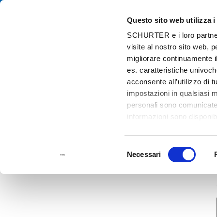
Questo sito web utilizza i
Cat
SCHURTER e i loro partner t
visite al nostro sito web, 
Home
Contatti
Richiesta campionature
migliorare continuamente il
es. caratteristiche univoch
acconsente all’utilizzo di 
impostazioni in qualsiasi 
personali sono comunicate a
informazioni sono disponibi
Selezione
Necessari
del
consenso