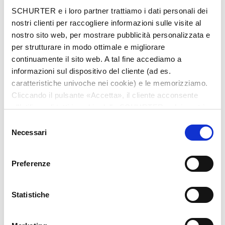
Città
*
SCHURTER e i loro partner trattiamo i dati personali dei
nostri clienti per raccogliere informazioni sulle visite al
nostro sito web, per mostrare pubblicità personalizzata e
per strutturare in modo ottimale e migliorare
continuamente il sito web. A tal fine accediamo a
Nazione
*
informazioni sul dispositivo del cliente (ad es.
caratteristiche univoche nei cookie) e le memorizziamo.
Cliccando il pulsante «Accetta», il cliente acconsente
all’utilizzo di tutti i cookie delle SCHURTER e dei nostri
Telefono
partner. È possibile cambiare le impostazioni in qualsiasi
Selezione
momento cliccando su «Impostazioni» in fondo alla
Necessari
del
pagina. Le impostazioni personali sono comunicate ai
consenso
nostri partner e non hanno alcuna influenza sui dati del
Preferenze
browser. Ulteriori informazioni sono disponibili nella
Messaggio
*
nostra
Dichiarazione relativa alla protezione dei dati
.
Statistiche