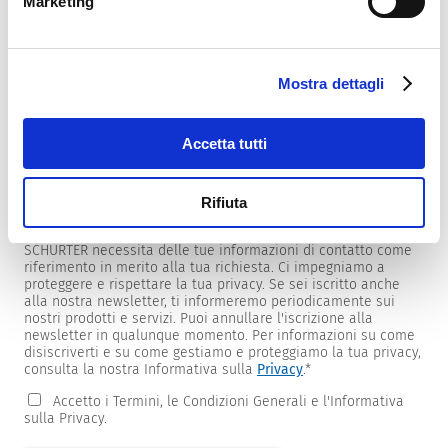
Marketing
Mostra dettagli
Newsletter
Forniamo ai clienti newsletter specifiche per prodotti e
mercati.
Accetta tutti
Per riceverle, seleziona quelle di tuo interesse dall'elenco
sottostante.
Rifiuta
Desidero ricevere la newsletter SCHURTER.
SCHURTER necessita delle tue informazioni di contatto come
riferimento in merito alla tua richiesta. Ci impegniamo a
proteggere e rispettare la tua privacy. Se sei iscritto anche
alla nostra newsletter, ti informeremo periodicamente sui
nostri prodotti e servizi. Puoi annullare l'iscrizione alla
newsletter in qualunque momento. Per informazioni su come
disiscriverti e su come gestiamo e proteggiamo la tua privacy,
consulta la nostra Informativa sulla
Privacy
.
*
Accetto i Termini, le Condizioni Generali e l'Informativa
sulla Privacy.