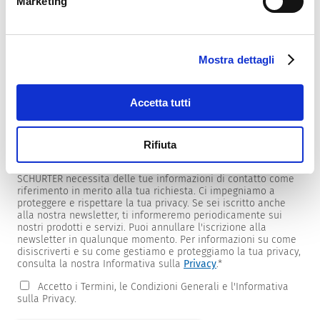
Marketing
Mostra dettagli
Newsletter
Forniamo ai clienti newsletter specifiche per prodotti e
mercati.
Accetta tutti
Per riceverle, seleziona quelle di tuo interesse dall'elenco
sottostante.
Rifiuta
Desidero ricevere la newsletter SCHURTER.
SCHURTER necessita delle tue informazioni di contatto come
riferimento in merito alla tua richiesta. Ci impegniamo a
proteggere e rispettare la tua privacy. Se sei iscritto anche
alla nostra newsletter, ti informeremo periodicamente sui
nostri prodotti e servizi. Puoi annullare l'iscrizione alla
newsletter in qualunque momento. Per informazioni su come
disiscriverti e su come gestiamo e proteggiamo la tua privacy,
consulta la nostra Informativa sulla
Privacy
.
*
Accetto i Termini, le Condizioni Generali e l'Informativa
sulla Privacy.