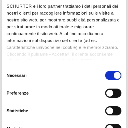
Città
*
SCHURTER e i loro partner trattiamo i dati personali dei
nostri clienti per raccogliere informazioni sulle visite al
nostro sito web, per mostrare pubblicità personalizzata e
per strutturare in modo ottimale e migliorare
continuamente il sito web. A tal fine accediamo a
Nazione
*
informazioni sul dispositivo del cliente (ad es.
caratteristiche univoche nei cookie) e le memorizziamo.
Cliccando il pulsante «Accetta», il cliente acconsente
all’utilizzo di tutti i cookie delle SCHURTER e dei nostri
Telefono
partner. È possibile cambiare le impostazioni in qualsiasi
Selezione
momento cliccando su «Impostazioni» in fondo alla
Necessari
del
pagina. Le impostazioni personali sono comunicate ai
consenso
nostri partner e non hanno alcuna influenza sui dati del
Preferenze
browser. Ulteriori informazioni sono disponibili nella
Messaggio
*
nostra
Dichiarazione relativa alla protezione dei dati
.
Statistiche