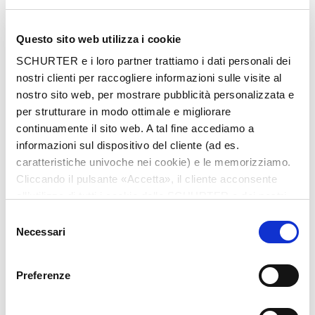
Questo sito web utilizza i cookie
Nome
*
SCHURTER e i loro partner trattiamo i dati personali dei
nostri clienti per raccogliere informazioni sulle visite al
nostro sito web, per mostrare pubblicità personalizzata e
per strutturare in modo ottimale e migliorare
Cognome
*
continuamente il sito web. A tal fine accediamo a
informazioni sul dispositivo del cliente (ad es.
caratteristiche univoche nei cookie) e le memorizziamo.
Cliccando il pulsante «Accetta», il cliente acconsente
Email
*
all’utilizzo di tutti i cookie delle SCHURTER e dei nostri
partner. È possibile cambiare le impostazioni in qualsiasi
Selezione
momento cliccando su «Impostazioni» in fondo alla
Necessari
del
pagina. Le impostazioni personali sono comunicate ai
consenso
nostri partner e non hanno alcuna influenza sui dati del
Nome azienda
*
Preferenze
browser. Ulteriori informazioni sono disponibili nella
nostra
Dichiarazione relativa alla protezione dei dati
.