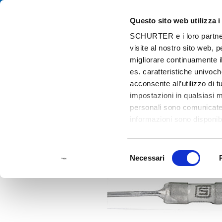
Questo sito web utilizza i
Cat
SCHURTER e i loro partner t
visite al nostro sito web, 
Home
Prodotti e Soluzioni
Catalogo
Discontinued Products
migliorare continuamente il
es. caratteristiche univoch
acconsente all’utilizzo di 
impostazioni in qualsiasi 
personali sono comunicate a
informazioni sono disponibi
Selezione
Necessari
del
consenso