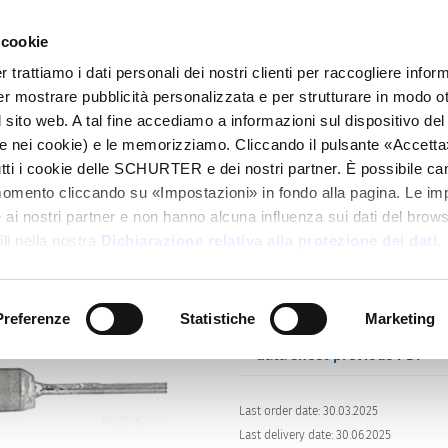
 cookie
alogo
Prodotti
Mercati
Info Center
Dis
rattiamo i dati personali dei nostri clienti per raccogliere inform
per mostrare pubblicità personalizzata e per strutturare in modo o
172322
 sito web. A tal fine accediamo a informazioni sul dispositivo del 
e nei cookie) e le memorizziamo. Cliccando il pulsante «Accetta»,
tutti i cookie delle SCHURTER e dei nostri partner. È possibile ca
Series
momento cliccando su «Impostazioni» in fondo alla pagina. Le im
172322
i nostri partner e non hanno alcuna influenza sui dati del browse
Subminiature Fuse, 2.3 x 8 mm, 
li nella nostra
Dichiarazione relativa alla protezione dei dati
.
Preferenze
Statistiche
Marketing
data sheet previous PDF
Last order date: 30.03.2025
Last delivery date: 30.06.2025