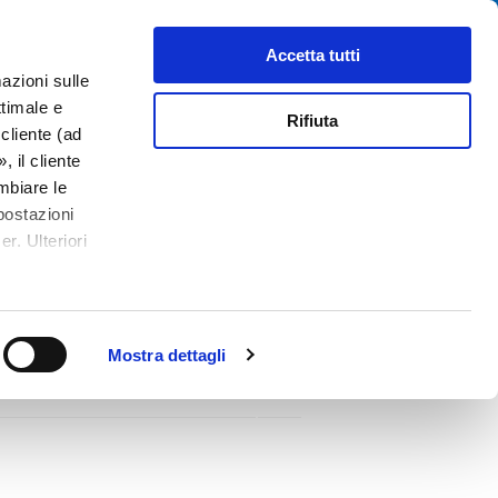
Cerca
tributori
Chi siamo
Contatti
Accetta tutti
azioni sulle
ttimale e
Rifiuta
cliente (ad
 il cliente
mbiare le
postazioni
r. Ulteriori
Quick-Acting F, 125 VAC, 125 VDC
Mostra dettagli