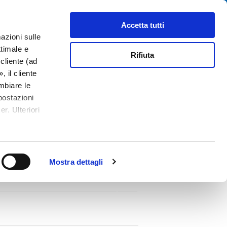
Cerca
tributori
Chi siamo
Contatti
Accetta tutti
azioni sulle
ttimale e
Rifiuta
cliente (ad
 il cliente
mbiare le
postazioni
r. Ulteriori
Mostra dettagli
ications
0720-FS