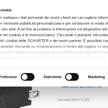
 cookie
alogo
Prodotti
Mercati
Info Center
Dis
rattiamo i dati personali dei nostri clienti per raccogliere inform
per mostrare pubblicità personalizzata e per strutturare in modo o
2574
 sito web. A tal fine accediamo a informazioni sul dispositivo del 
e nei cookie) e le memorizziamo. Cliccando il pulsante «Accetta»,
tutti i cookie delle SCHURTER e dei nostri partner. È possibile ca
momento cliccando su «Impostazioni» in fondo alla pagina. Le im
Series: 2574
i nostri partner e non hanno alcuna influenza sui dati del browse
li nella nostra
Dichiarazione relativa alla protezione dei dati
.
Preferenze
Statistiche
Marketing
We recommend for new appl
data sheet previous PDF
Last order date: 31.12.2012