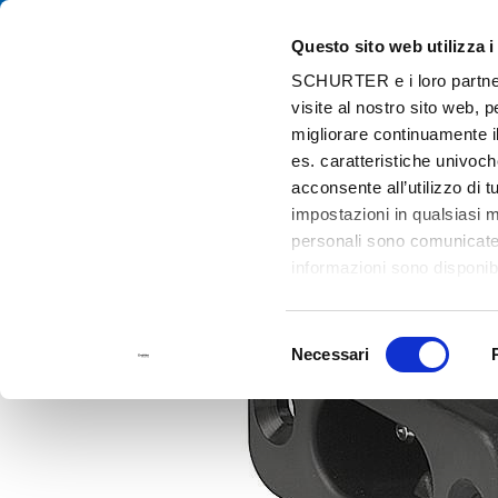
Questo sito web utilizza i
Cat
SCHURTER e i loro partner t
visite al nostro sito web, 
Home
Prodotti e Soluzioni
Catalogo
Discontinued Products
migliorare continuamente il
Discontinued Products
2574
es. caratteristiche univoch
acconsente all’utilizzo di 
impostazioni in qualsiasi 
personali sono comunicate a
informazioni sono disponibi
Selezione
Necessari
del
consenso