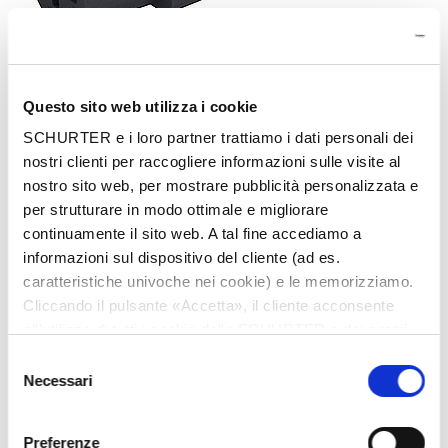
Questo sito web utilizza i cookie
SCHURTER e i loro partner trattiamo i dati personali dei
nostri clienti per raccogliere informazioni sulle visite al
nostro sito web, per mostrare pubblicità personalizzata e
per strutturare in modo ottimale e migliorare
continuamente il sito web. A tal fine accediamo a
informazioni sul dispositivo del cliente (ad es.
caratteristiche univoche nei cookie) e le memorizziamo.
Part: 3-100-355
Cliccando il pulsante «Accetta», il cliente acconsente
all’utilizzo di tutti i cookie delle SCHURTER e dei nostri
Config. Code: -
partner. È possibile cambiare le impostazioni in qualsiasi
Selezione
Designation: IEC Jumper cordset 10A 1.2m, V-Lock
momento cliccando su «Impostazioni» in fondo alla
Necessari
del
pagina. Le impostazioni personali sono comunicate ai
consenso
nostri partner e non hanno alcuna influenza sui dati del
Preferenze