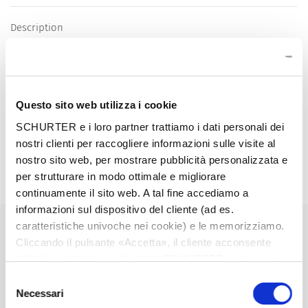
Description
Stand alone module
1 Function: of 4 outlets,, Pin temperature 70 °C, Protection
class I
Questo sito web utilizza i cookie
Characteristics
Suitable for use in equipment according to IEC/UL 62368-1
SCHURTER e i loro partner trattiamo i dati personali dei
nostri clienti per raccogliere informazioni sulle visite al
Detailed request for product
nostro sito web, per mostrare pubblicità personalizzata e
per strutturare in modo ottimale e migliorare
Details 4747
continuamente il sito web. A tal fine accediamo a
informazioni sul dispositivo del cliente (ad es.
10 A / 250 VAC; 50 Hz
Ratings IEC
caratteristiche univoche nei cookie) e le memorizziamo.
Cliccando il pulsante «Accetta», il cliente acconsente
all’utilizzo di tutti i cookie delle SCHURTER e dei nostri
15 A / 250 VAC; 60 Hz
Ratings UL/CSA
partner. È possibile cambiare le impostazioni in qualsiasi
Selezione
momento cliccando su «Impostazioni» in fondo alla
Necessari
del
> 2 kVAC between L-N