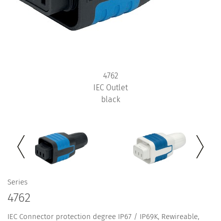
4762
IEC Outlet
black
Series
4762
IEC Connector protection degree IP67 / IP69K, Rewireable,