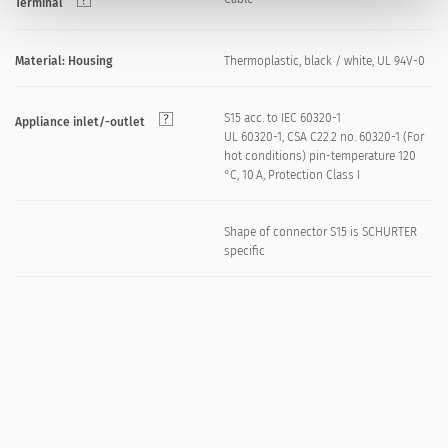
Terminal
Material: Housing
Thermoplastic, black / white, UL 94V-0
S15 acc. to IEC 60320-1
Appliance inlet/-outlet
UL 60320-1, CSA C22.2 no. 60320-1 (For
hot conditions) pin-temperature 120
°C, 10 A, Protection Class I
Shape of connector S15 is SCHURTER
specific