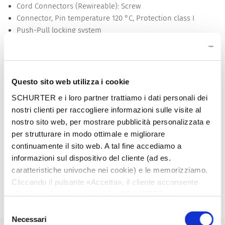
Cord Connectors (Rewireable): Screw
Connector, Pin temperature 120 °C, Protection class I
Push-Pull locking system
Wire size 0.75-1.5mm², 18AWG-14AWG (0.82-2.08mm²)
Cable diameter 6.0-10.0mm
Protection cover as accessory for IP67 / IP69K unplugged
Complete set consisting of appliance inlet and outlet
Questo sito web utilizza i cookie
Mating appliance inlet: 4761
SCHURTER e i loro partner trattiamo i dati personali dei
nostri clienti per raccogliere informazioni sulle visite al
Unique Selling Proposition
nostro sito web, per mostrare pubblicità personalizzata e
Waterproofed Cord Connector IP67 / IP69K
per strutturare in modo ottimale e migliorare
Perfect for use in harsh environments
continuamente il sito web. A tal fine accediamo a
Push/Pull technology with interlocking system
informazioni sul dispositivo del cliente (ad es.
Very simple cable assembly
caratteristiche univoche nei cookie) e le memorizziamo.
Detailed request for product
Cliccando il pulsante «Accetta», il cliente acconsente
all’utilizzo di tutti i cookie delle SCHURTER e dei nostri
Details 4762
partner. È possibile cambiare le impostazioni in qualsiasi
Selezione
momento cliccando su «Impostazioni» in fondo alla
Necessari
del