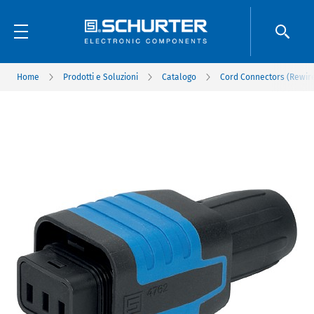
Home
Prodotti e Soluzioni
Catalogo
Cord Connectors (Rewir