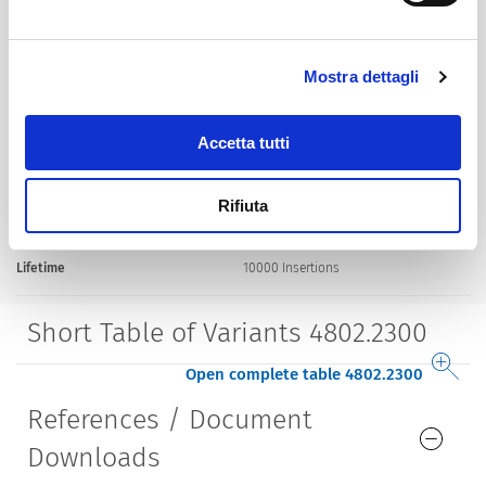
Terminal
solder terminal
Mounting
Screw-on mounting
Mostra dettagli
wall thickness max. 2.0 mm
Accetta tutti
Housing
screened
Rifiuta
Style
straight
Lifetime
10000 Insertions​
Short Table of Variants 4802.2300
Open complete table 4802.2300
References / Document
Downloads