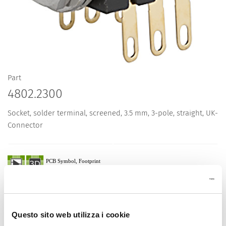
Part
4802.2300
Socket, solder terminal, screened, 3.5 mm, 3-pole, straight, UK-
Connector
Description 4802.2300
Details 4802.2300
Questo sito web utilizza i cookie