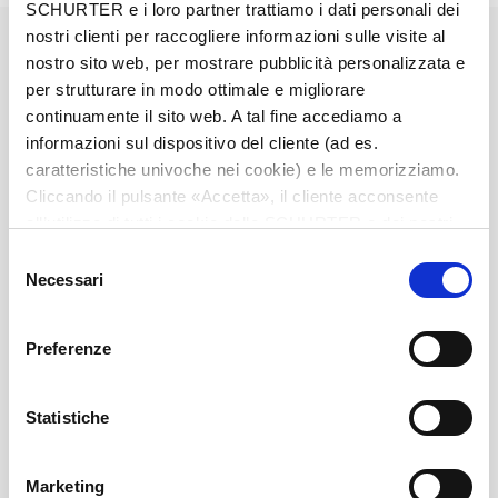
SCHURTER e i loro partner trattiamo i dati personali dei
Diameter
3.5 mm
nostri clienti per raccogliere informazioni sulle visite al
nostro sito web, per mostrare pubblicità personalizzata e
per strutturare in modo ottimale e migliorare
Number of Poles
3-pole
continuamente il sito web. A tal fine accediamo a
informazioni sul dispositivo del cliente (ad es.
Ratings DC
1 A / 12 VDC
caratteristiche univoche nei cookie) e le memorizziamo.
Cliccando il pulsante «Accetta», il cliente acconsente
all’utilizzo di tutti i cookie delle SCHURTER e dei nostri
Ratings AC
1 A / 12 VAC
partner. È possibile cambiare le impostazioni in qualsiasi
Selezione
momento cliccando su «Impostazioni» in fondo alla
Necessari
del
Dielectric Strength
500 VDC
pagina. Le impostazioni personali sono comunicate ai
consenso
nostri partner e non hanno alcuna influenza sui dati del
Preferenze
Insulation Resistance
> 10000 MΩ␣ @ 500 VDC
browser. Ulteriori informazioni sono disponibili nella
nostra
Dichiarazione relativa alla protezione dei dati
.
Statistiche
Allowable Operation Temperature
-20 °C to 70 °C
Marketing