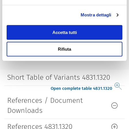
Housing
insulated
Mostra dettagli
Style
angled
Accetta tutti
Lifetime
5000 Insertions​
Rifiuta
Short Table of Variants 4831.1320
Open complete table 4831.1320
References / Document
Downloads
References 4831.1320