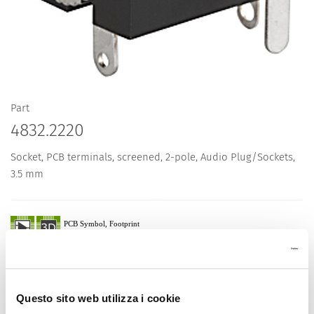
Part
4832.2220
Socket, PCB terminals, screened, 2-pole, Audio Plug/Sockets,
3.5 mm
Description 4832.2220
Details 4832.2220
Questo sito web utilizza i cookie