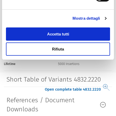
Terminal
PCB terminals silver plated
Mounting
Screw-on mounting
Mostra dettagli
wall thickness max. 1.4 mm
Accetta tutti
Housing
screened
Rifiuta
Style
straight
Lifetime
5000 Insertions​
Short Table of Variants 4832.2220
Open complete table 4832.2220
References / Document
Downloads