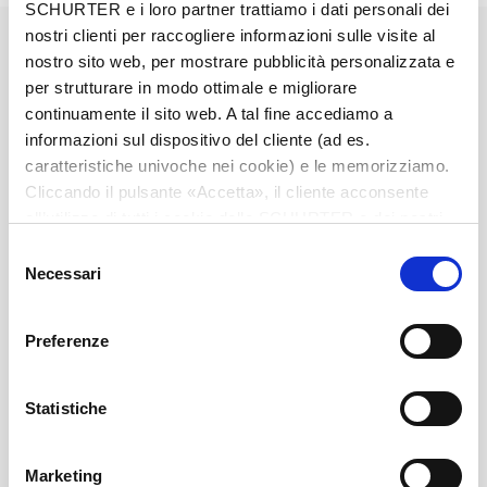
SCHURTER e i loro partner trattiamo i dati personali dei
Diameter
3.5 mm
nostri clienti per raccogliere informazioni sulle visite al
nostro sito web, per mostrare pubblicità personalizzata e
per strutturare in modo ottimale e migliorare
Number of Poles
2-pole
continuamente il sito web. A tal fine accediamo a
informazioni sul dispositivo del cliente (ad es.
Ratings DC
0.5 A / 30 VDC
caratteristiche univoche nei cookie) e le memorizziamo.
Cliccando il pulsante «Accetta», il cliente acconsente
all’utilizzo di tutti i cookie delle SCHURTER e dei nostri
Ratings AC
0.5 A / 30 VAC
partner. È possibile cambiare le impostazioni in qualsiasi
Selezione
momento cliccando su «Impostazioni» in fondo alla
Necessari
del
Dielectric Strength
500 VDC
pagina. Le impostazioni personali sono comunicate ai
consenso
nostri partner e non hanno alcuna influenza sui dati del
Preferenze
Insulation Resistance
> 100 MΩ␣ @ 500 VDC
browser. Ulteriori informazioni sono disponibili nella
nostra
Dichiarazione relativa alla protezione dei dati
.
Statistiche
Allowable Operation Temperature
-20 °C to 70 °C
Marketing