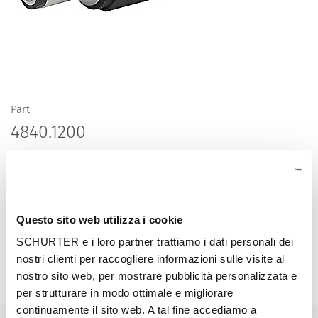
Part
4840.1200
, Plug, solder terminal, 5.5 mm, 2-pole,
Questo sito web utilizza i cookie
Description 4840.1200
SCHURTER e i loro partner trattiamo i dati personali dei
nostri clienti per raccogliere informazioni sulle visite al
nostro sito web, per mostrare pubblicità personalizzata e
Details 4840.1200
per strutturare in modo ottimale e migliorare
continuamente il sito web. A tal fine accediamo a