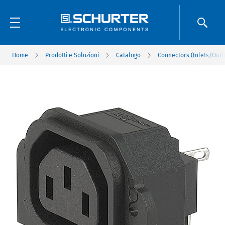
Home
Prodotti e Soluzioni
Catalogo
Connectors (Inlets/Outl