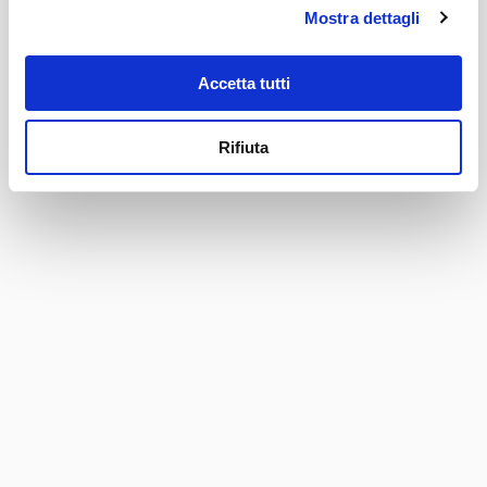
F acc. to IEC 60320-3
Appliance inlet/-outlet
Mostra dettagli
UL 60320-1, CSA C22.2 no. 60320-1 (for
cold conditions) pin-temperature 70 °C,
10 A, Protection Class I or II
Accetta tutti
Rifiuta