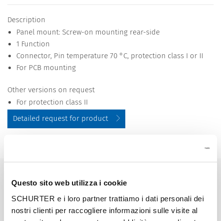
Description
Panel mount: Screw-on mounting rear-side
1 Function
Connector, Pin temperature 70 °C, protection class I or II
For PCB mounting
Other versions on request
For protection class II
Detailed request for product
Details 5001
10 A / 250 VAC; 50 Hz
Ratings IEC
Questo sito web utilizza i cookie
SCHURTER e i loro partner trattiamo i dati personali dei
15 A / 250 VAC; 60 Hz
Ratings UL/CSA
nostri clienti per raccogliere informazioni sulle visite al