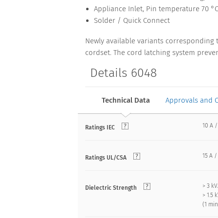
Appliance Inlet, Pin temperature 70 °C,
Solder / Quick Connect
Newly available variants corresponding 
cordset. The cord latching system preven
Details 6048
Technical Data
Approvals and 
10 A /
Ratings IEC
15 A /
Ratings UL/CSA
> 3 k
Dielectric Strength
> 1.5
(1 mi