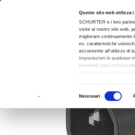
Questo sito web utilizza i
Cat
SCHURTER e i loro partner t
visite al nostro sito web, 
Home
Prodotti e Soluzioni
Catalogo
Connectors (Inlets/Outl
migliorare continuamente il
es. caratteristiche univoch
acconsente all’utilizzo di 
impostazioni in qualsiasi 
personali sono comunicate a
informazioni sono disponibi
Selezione
Necessari
del
consenso