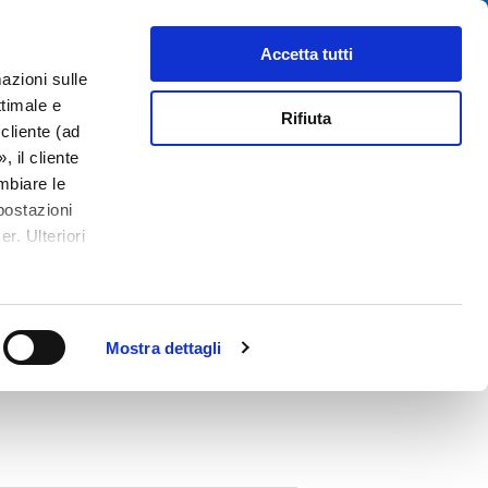
Cerca
tributori
Chi siamo
Contatti
Accetta tutti
azioni sulle
ttimale e
Rifiuta
cliente (ad
 il cliente
mbiare le
postazioni
r. Ulteriori
PDF
on Mounting, Front or Rear Side, Solder
Mostra dettagli