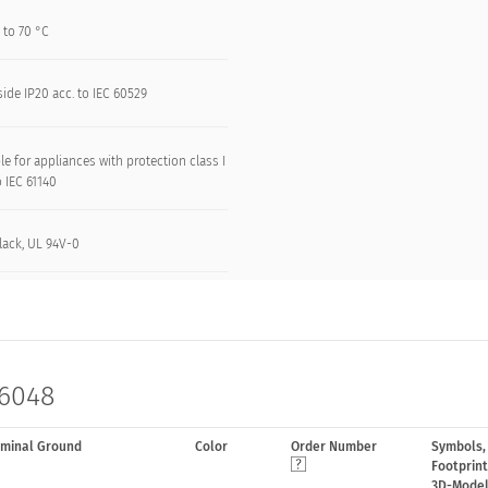
 to 70 °C
side IP20 acc. to IEC 60529
le for appliances with protection class I
o IEC 61140
lack, UL 94V-0
 6048
rminal Ground
Color
Order Number
Symbols,
Footprint
3D-Mode