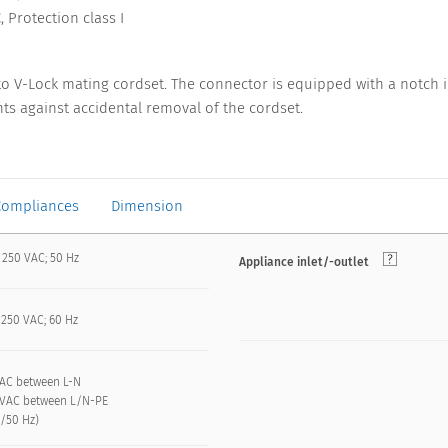
 Protection class I
to V-Lock mating cordset. The connector is equipped with a notch i
ts against accidental removal of the cordset.
Compliances
Dimension
 250 VAC; 50 Hz
Appliance inlet/-outlet
 250 VAC; 60 Hz
VAC between L-N
 kVAC between L/N-PE
n/50 Hz)