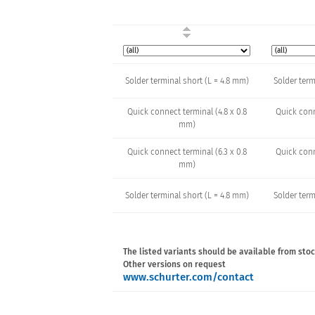
Solder terminal short (L = 4.8 mm)
Solder term
Quick connect terminal (4.8 x 0.8
Quick conn
mm)
Quick connect terminal (6.3 x 0.8
Quick conn
mm)
Solder terminal short (L = 4.8 mm)
Solder term
The listed variants should be available from stoc
Other versions on request
www.schurter.com/contact