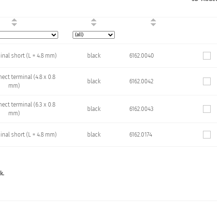
inal short (L = 4.8 mm)
black
6162.0040
ect terminal (4.8 x 0.8
black
6162.0042
mm)
ect terminal (6.3 x 0.8
black
6162.0043
mm)
inal short (L = 4.8 mm)
black
6162.0174
k.