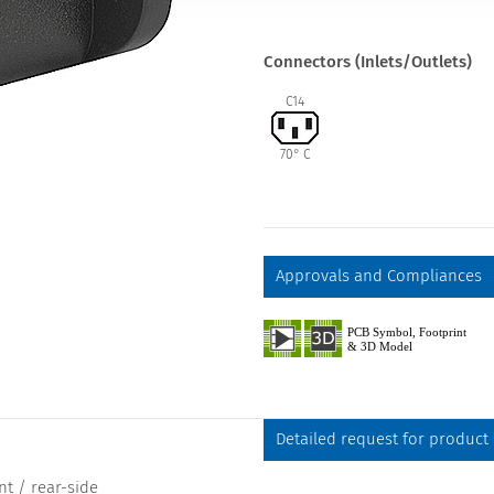
Connectors (Inlets/Outlets)
C14
70° C
Approvals and Compliances
Detailed request for product
t / rear-side