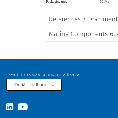
Packaging unit
50 Pcs
References / Documen
Mating Components 60
Scegli il sito web SCHURTER e lingua
ITALIA - Italiano