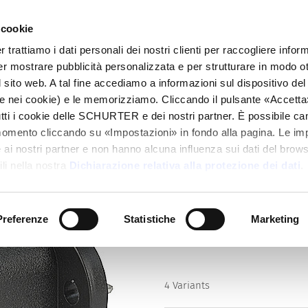
 cookie
alogo
Prodotti
Mercati
Info Center
Dis
rattiamo i dati personali dei nostri clienti per raccogliere inform
per mostrare pubblicità personalizzata e per strutturare in modo o
ets)
6048
 sito web. A tal fine accediamo a informazioni sul dispositivo del 
e nei cookie) e le memorizziamo. Cliccando il pulsante «Accetta»,
tutti i cookie delle SCHURTER e dei nostri partner. È possibile ca
Series
momento cliccando su «Impostazioni» in fondo alla pagina. Le im
6048
i nostri partner e non hanno alcuna influenza sui dati del browse
IEC Appliance Inlet C14, Screw-
li nella nostra
Dichiarazione relativa alla protezione dei dati
.
or Quick-connect Terminal
Preferenze
Statistiche
Marketing
4 Variants