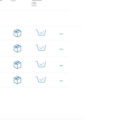
...
...
...
...