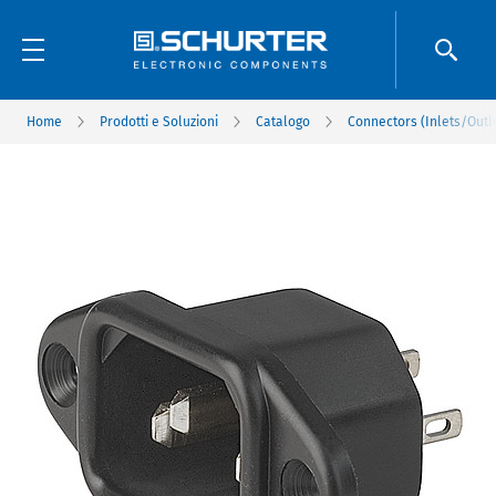
Home
Prodotti e Soluzioni
Catalogo
Connectors (Inlets/Outl