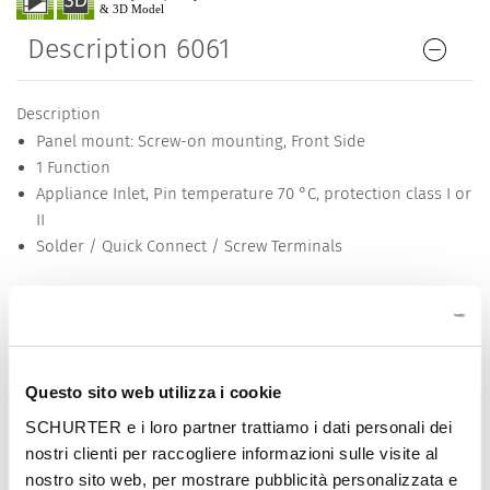
Description 6061
Description
Panel mount: Screw-on mounting, Front Side
1 Function
Appliance Inlet, Pin temperature 70 °C, protection class I or
II
Solder / Quick Connect / Screw Terminals
Other versions on request
Variant with notch for V-Lock mating Cordsets
PCB terminals
Detailed request for product
Questo sito web utilizza i cookie
SCHURTER e i loro partner trattiamo i dati personali dei
Newly available variants corresponding to V-Lock mating cordset. The
nostri clienti per raccogliere informazioni sulle visite al
connector is equipped with a notch intended for use with the latching
nostro sito web, per mostrare pubblicità personalizzata e
cordset. The cord latching system prevents against accidental removal