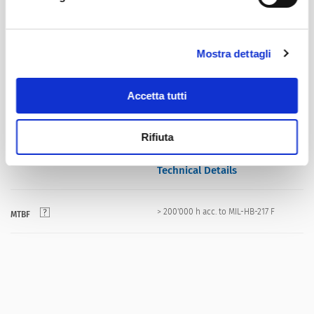
Suitable for appliances with protection
Protection Class
class I acc. to IEC 61140
Mostra dettagli
Quick connect terminals 6.3 x 0.8 mm
Terminal
Accetta tutti
Material
Nickel plated steel
Rifiuta
Standard version, IEC 60939, UL 1283,
Line Filter
CSA C22.2 no. 8
Technical Details
> 200'000 h acc. to MIL-HB-217 F
MTBF