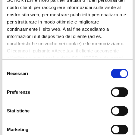
SCHURTER e i loro partner trattiamo i dati personali dei
nostri clienti per raccogliere informazioni sulle visite al
nostro sito web, per mostrare pubblicità personalizzata e
per strutturare in modo ottimale e migliorare
continuamente il sito web. A tal fine accediamo a
informazioni sul dispositivo del cliente (ad es.
caratteristiche univoche nei cookie) e le memorizziamo.
Cliccando il pulsante «Accetta», il cliente acconsente
all’utilizzo di tutti i cookie delle SCHURTER e dei nostri
partner. È possibile cambiare le impostazioni in qualsiasi
Selezione
momento cliccando su «Impostazioni» in fondo alla
Necessari
del
pagina. Le impostazioni personali sono comunicate ai
consenso
nostri partner e non hanno alcuna influenza sui dati del
Series: MSU 250
Preferenze
browser. Ulteriori informazioni sono disponibili nella
nostra
Dichiarazione relativa alla protezione dei dati
.
Statistiche
Marketing
We recommend for new applications
MST 250