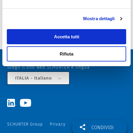
data sheet previous PDF
Mostra dettagli
Last order date: 31.12.2016
Accetta tutti
Subminiature Fuse, 8.5 mm, Time-Lag T, Telecom, 250 VAC, 63 VDC
Rifiuta
Scegli il sito web SCHURTER e lingua
ITALIA - Italiano
SCHURTER Group
Privacy
Termini e Condizioni
CONDIVIDI