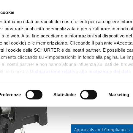
 cookie
alogo
Prodotti
Mercati
Info Center
Dis
rattiamo i dati personali dei nostri clienti per raccogliere inform
per mostrare pubblicità personalizzata e per strutturare in modo o
; Clips
OGD
 sito web. A tal fine accediamo a informazioni sul dispositivo del 
e nei cookie) e le memorizziamo. Cliccando il pulsante «Accetta»,
tutti i cookie delle SCHURTER e dei nostri partner. È possibile ca
Series
momento cliccando su «Impostazioni» in fondo alla pagina. Le im
OGD
i nostri partner e non hanno alcuna influenza sui dati del browse
Fuseholder Open Design, 5 x 20 
li nella nostra
Dichiarazione relativa alla protezione dei dati
.
UL/CSA: 1000 V, Cover, IEC 60335
Preferenze
Statistiche
Marketing
Approvals and Compliances