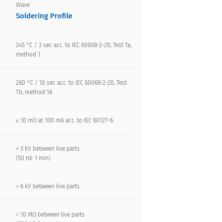
Wave
Soldering Profile
245 °C / 3 sec acc. to IEC 60068-2-20, Test Ta,
method 1
260 °C / 10 sec acc. to IEC 60068-2-20, Test
Tb, method 1A
≤ 10 mΩ at 100 mA acc. to IEC 60127-6
> 3 kV between live parts
(50 Hz: 1 min)
> 6 kV between live parts
> 10 MΩ between live parts