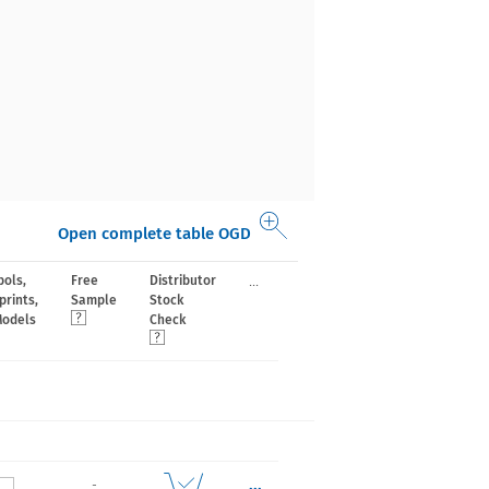
Open complete table OGD
...
ols,
Free
Distributor
prints,
Sample
Stock
Models
Check
...
-