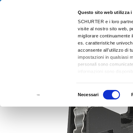
Questo sito web utilizza i
Cat
SCHURTER e i loro partner t
visite al nostro sito web, 
Home
Prodotti e Soluzioni
Catalogo
Fuseholder Blocks &amp
migliorare continuamente il
es. caratteristiche univoch
acconsente all’utilizzo di 
impostazioni in qualsiasi 
personali sono comunicate a
informazioni sono disponibi
Selezione
Necessari
del
consenso