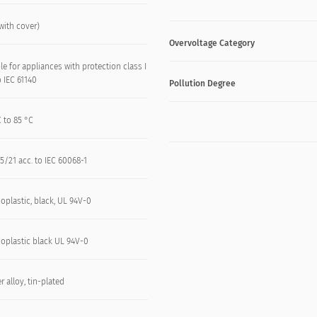
with cover)
Overvoltage Category
le for appliances with protection class I
o IEC 61140
Pollution Degree
 to 85 °C
5/21 acc. to IEC 60068-1
oplastic, black, UL 94V-0
oplastic black UL 94V-0
 alloy, tin-plated