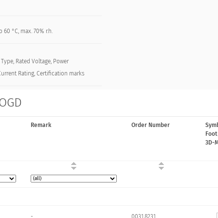
o 60 °C, max. 70% r.h.
, Type, Rated Voltage, Power
urrent Rating, Certification marks
 OGD
Remark
Order Number
Symb
Foot
3D-
-
0031.8231