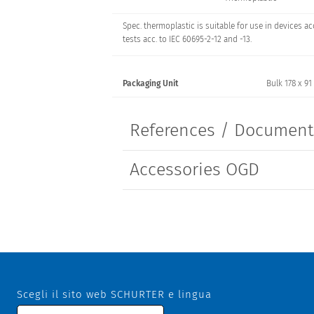
Spec. thermoplastic is suitable for use in devices a
tests acc. to IEC 60695-2-12 and -13.
Packaging Unit
Bulk 178 x 91
References / Documen
Accessories OGD
Scegli il sito web SCHURTER e lingua