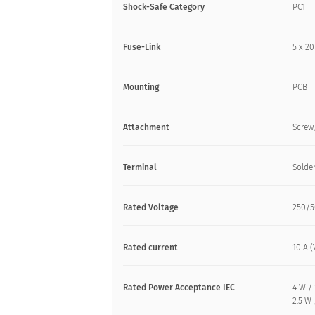
Shock-Safe Category
PC1
Fuse-Link
5 x 20
Mounting
PCB
Attachment
Screw
Terminal
Solde
Rated Voltage
250/5
Rated current
10 A (
Rated Power Acceptance IEC
4 W /
2.5 W 