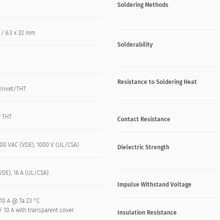
Soldering Methods
 / 6.3 x 32 mm
Solderability
Resistance to Soldering Heat
/rivet/THT
r THT
Contact Resistance
00 VAC (VDE), 1000 V (UL/CSA)
Dielectric Strength
VDE), 16 A (UL/CSA)
Impulse Withstand Voltage
 10 A @ Ta 23 °C
/ 10 A with transparent cover
Insulation Resistance