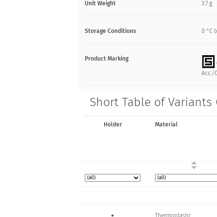
Unit Weight
3.7 g
Storage Conditions
0 °C t
Product Marking
Acc./C
Short Table of Variants
Holder
Material
•
Thermoplastic