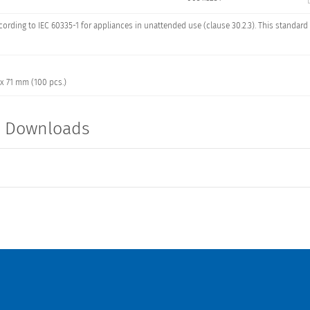
ccording to IEC 60335-1 for appliances in unattended use (clause 30.2.3). This standa
 x 71 mm (100 pcs.)
t Downloads