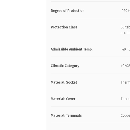
Degree of Protection
IP20 (
Protection Class
Suitab
acc. t
Admissible Ambient Temp.
-40 °C
Climatic Category
40/08
Material: Socket
Therm
Material: Cover
Therm
Material: Terminals
Copper