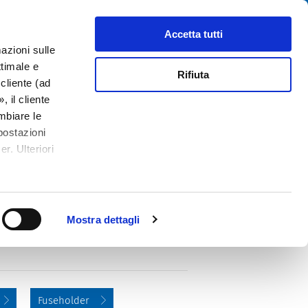
Cerca
tributori
Chi siamo
Contatti
Accetta tutti
azioni sulle
ttimale e
Rifiuta
cliente (ad
 il cliente
mbiare le
postazioni
r. Ulteriori
PDF
/ 6.3 x 32 mm, THT, VDE: 250/500 VAC,
-1
Mostra dettagli
Fuseholder