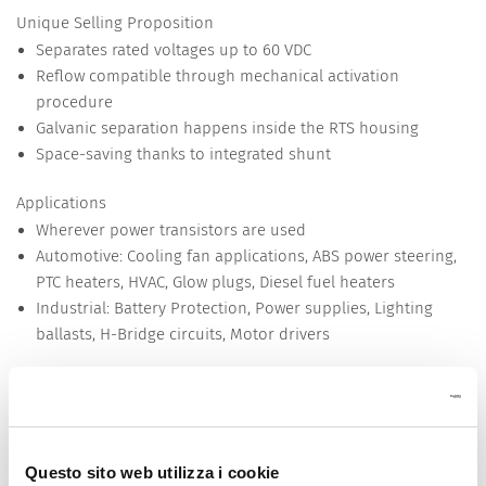
Unique Selling Proposition
Separates rated voltages up to 60 VDC
Reflow compatible through mechanical activation
procedure
Galvanic separation happens inside the RTS housing
Space-saving thanks to integrated shunt
Applications
Wherever power transistors are used
Automotive: Cooling fan applications, ABS power steering,
PTC heaters, HVAC, Glow plugs, Diesel fuel heaters
Industrial: Battery Protection, Power supplies, Lighting
ballasts, H-Bridge circuits, Motor drivers
Other versions on request
Thermal protection with integrated fuse
Thermal protection with customer specific resistance
Thermal protection with customer specific tripping
Questo sito web utilizza i cookie
temperature