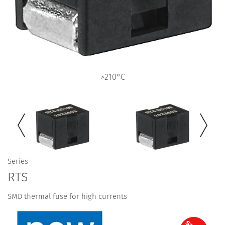
>210°C
Series
RTS
SMD thermal fuse for high currents