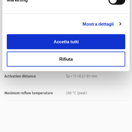
Unit Weight
0.75 g
Mostra dettagli
Storage Conditions
0 °C to 40 °C, max. 70% r.h.
Accetta tutti
Product Marking
Variant Code, Lot no.
Rifiuta
Activation force
Fa = max. 50 N
Activation distance
Sa = 1.1 +0.3/-0.1 mm
Maximum reflow temperature
260 °C (peak)