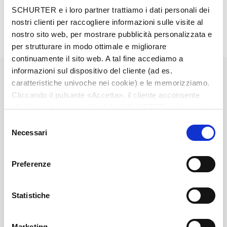
SCHURTER e i loro partner trattiamo i dati personali dei
Detailed request for product
nostri clienti per raccogliere informazioni sulle visite al
nostro sito web, per mostrare pubblicità personalizzata e
Details RTS
per strutturare in modo ottimale e migliorare
continuamente il sito web. A tal fine accediamo a
Rated Voltage
up to 60 VDC
informazioni sul dispositivo del cliente (ad es.
caratteristiche univoche nei cookie) e le memorizziamo.
Cliccando il pulsante «Accetta», il cliente acconsente
Breaking Capacity
up to 400 A
all’utilizzo di tutti i cookie delle SCHURTER e dei nostri
partner. È possibile cambiare le impostazioni in qualsiasi
Selezione
Mounting
PCB,SMT
momento cliccando su «Impostazioni» in fondo alla
Necessari
del
pagina. Le impostazioni personali sono comunicate ai
consenso
nostri partner e non hanno alcuna influenza sui dati del
Tripping temperature
>175°C or >210°C
Preferenze
browser. Ulteriori informazioni sono disponibili nella
nostra
Dichiarazione relativa alla protezione dei dati
.
Material: Housing
Plastics
Statistiche
Material: Terminals
Copper alloy, tin-plated
Marketing