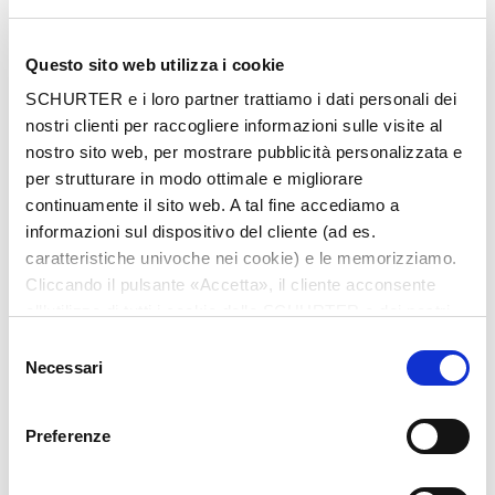
Questo sito web utilizza i cookie
SCHURTER e i loro partner trattiamo i dati personali dei
nostri clienti per raccogliere informazioni sulle visite al
nostro sito web, per mostrare pubblicità personalizzata e
Series
per strutturare in modo ottimale e migliorare
S III
continuamente il sito web. A tal fine accediamo a
informazioni sul dispositivo del cliente (ad es.
fitting screw S III 500V
caratteristiche univoche nei cookie) e le memorizziamo.
Cliccando il pulsante «Accetta», il cliente acconsente
all’utilizzo di tutti i cookie delle SCHURTER e dei nostri
3 Variants
partner. È possibile cambiare le impostazioni in qualsiasi
Selezione
momento cliccando su «Impostazioni» in fondo alla
Necessari
del
pagina. Le impostazioni personali sono comunicate ai
consenso
Description S III
nostri partner e non hanno alcuna influenza sui dati del
Preferenze
browser. Ulteriori informazioni sono disponibili nella
nostra
Dichiarazione relativa alla protezione dei dati
.
Description