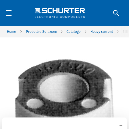
Home
Prodotti e Soluzioni
Catalogo
Heavy current
S III