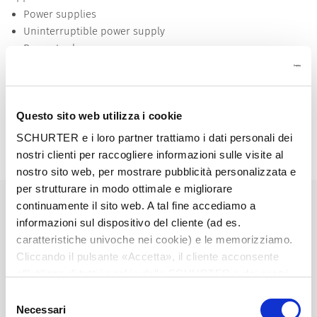
Power supplies
Uninterruptible power supply
Power tools
Industrial appliances
HVAC
Household appliances
Questo sito web utilizza i cookie
Detailed request for product
SCHURTER e i loro partner trattiamo i dati personali dei
nostri clienti per raccogliere informazioni sulle visite al
Details T9-818
nostro sito web, per mostrare pubblicità personalizzata e
per strutturare in modo ottimale e migliorare
Rated Voltage AC
240 VAC
continuamente il sito web. A tal fine accediamo a
informazioni sul dispositivo del cliente (ad es.
Rated Voltage DC
48/32 VDC
caratteristiche univoche nei cookie) e le memorizziamo.
Cliccando il pulsante «Accetta», il cliente acconsente
all’utilizzo di tutti i cookie delle SCHURTER e dei nostri
Rated current
3-15 A, see approbations
partner. È possibile cambiare le impostazioni in qualsiasi
Selezione
momento cliccando su «Impostazioni» in fondo alla
Necessari
del