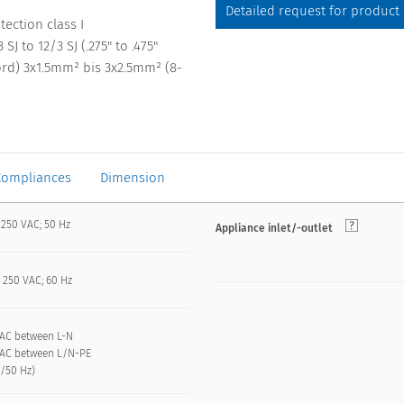
Detailed request for product
ection class I
 to 12/3 SJ (.275" to .475"
ord) 3x1.5mm² bis 3x2.5mm² (8-
Compliances
Dimension
 250 VAC; 50 Hz
Appliance inlet/-outlet
 250 VAC; 60 Hz
VAC between L-N
VAC between L/N-PE
n/50 Hz)