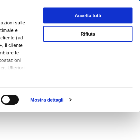
Cerca
tributori
Chi siamo
Contatti
Accetta tutti
azioni sulle
ttimale e
Rifiuta
cliente (ad
 il cliente
mbiare le
postazioni
r. Ulteriori
PDF
Straight
Mostra dettagli