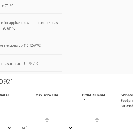
 to 70 °C
le for appliances with protection class I
o IEC 61140
connections 3 x (16-12AWG)
oplastic, black, UL 94V-0
 0921
meter
Max. wire size
Order Number
Symbol
Footpri
3D-Mod