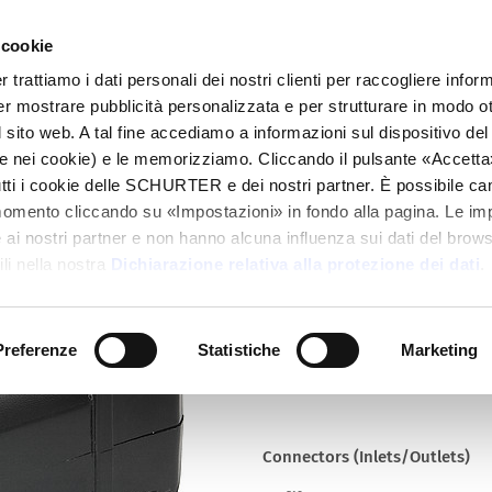
 cookie
alogo
Prodotti
Mercati
Info Center
Dis
rattiamo i dati personali dei nostri clienti per raccogliere inform
per mostrare pubblicità personalizzata e per strutturare in modo o
eable)
0921
 sito web. A tal fine accediamo a informazioni sul dispositivo del 
e nei cookie) e le memorizziamo. Cliccando il pulsante «Accetta»,
tutti i cookie delle SCHURTER e dei nostri partner. È possibile ca
Series
momento cliccando su «Impostazioni» in fondo alla pagina. Le im
0921
i nostri partner e non hanno alcuna influenza sui dati del browse
IEC Connector C19, Rewireable, 
li nella nostra
Dichiarazione relativa alla protezione dei dati
.
Preferenze
Statistiche
Marketing
Connectors (Inlets/Outlets)