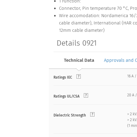
1 Function:
Connector, Pin temperature 70 °C, Prot
Wire accomodation: Nordamerica 16/3 SJ
cable diameter), International (HAR c
12mm cable diameter)
Details 0921
Technical Data
Approvals and 
16 A /
Ratings IEC
20 A /
Ratings UL/CSA
> 2 k
Dielectric Strength
> 2 k
(1 mi