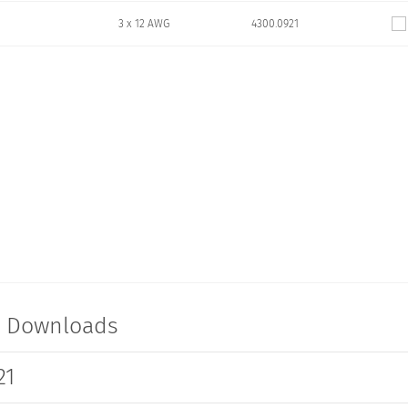
3 x 12 AWG
4300.0921
t Downloads
21