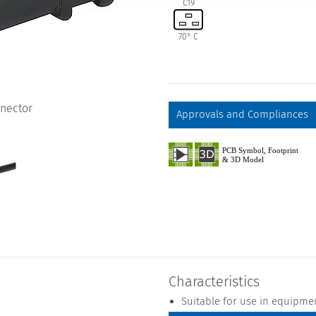
C19
70° C
nector
Approvals and Compliances
Characteristics
Suitable for use in equipme