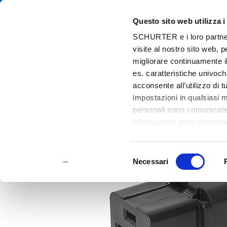
Questo sito web utilizza i
Cat
SCHURTER e i loro partner t
visite al nostro sito web, 
Home
Prodotti e Soluzioni
Catalogo
Cord Connectors (Rewir
migliorare continuamente il
es. caratteristiche univoch
acconsente all’utilizzo di 
impostazioni in qualsiasi 
personali sono comunicate a
informazioni sono disponibi
Selezione
Necessari
del
consenso