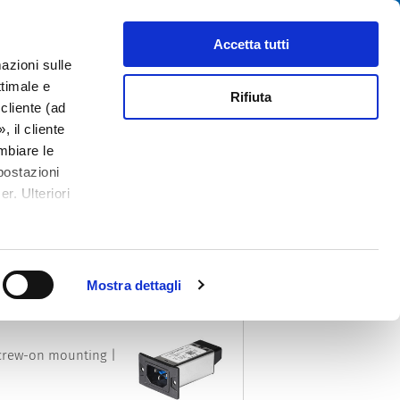
Cerca
tributori
Chi siamo
Contatti
Accetta tutti
azioni sulle
ttimale e
Rifiuta
cliente (ad
 il cliente
mbiare le
iltro
postazioni
PDF
CSV
XML
r. Ulteriori
Ordina per
Mostra dettagli
 Screw-on mounting |