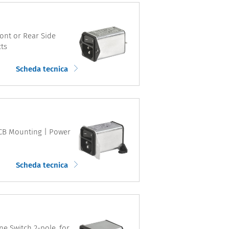
Front or Rear Side
cts
Scheda tecnica
| PCB Mounting | Power
Scheda tecnica
ine Switch 2-pole, for