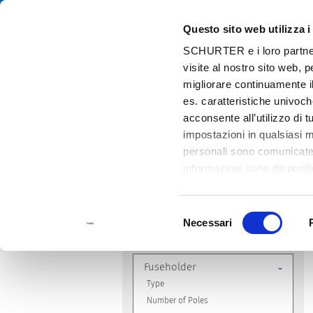
Questo sito web utilizza i
Cat
SCHURTER e i loro partner t
visite al nostro sito web, 
Home
Prodotti e Soluzioni
Catalogo
migliorare continuamente il
es. caratteristiche univoch
acconsente all’utilizzo di 
impostazioni in qualsiasi 
personali sono comunicate a
informazioni sono disponibi
AFFINA LA TUA RICERCA
Compliances
-
Selezione
Necessari
del
Designation
-
consenso
Fuseholder
-
Type
Number of Poles