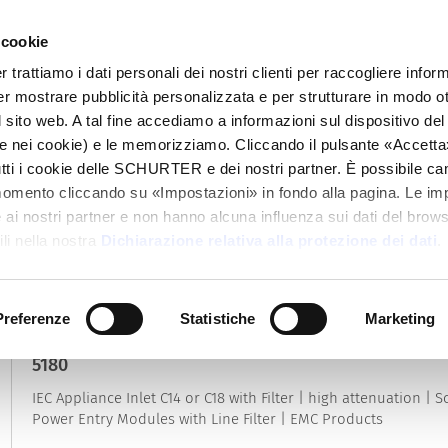
 cookie
alogo
Prodotti
Mercati
Info Center
Dis
rattiamo i dati personali dei nostri clienti per raccogliere inform
per mostrare pubblicità personalizzata e per strutturare in modo o
 sito web. A tal fine accediamo a informazioni sul dispositivo del 
e nei cookie) e le memorizziamo. Cliccando il pulsante «Accetta»,
tutti i cookie delle SCHURTER e dei nostri partner. È possibile ca
Moduli di ingresso alimentazione con f
momento cliccando su «Impostazioni» in fondo alla pagina. Le im
in
Prodotti EMC
|
Cambia categoria
i nostri partner e non hanno alcuna influenza sui dati del browse
li nella nostra
Dichiarazione relativa alla protezione dei dati
.
39
Risultati
Preferenze
Statistiche
Marketing
NEW
5180
IEC Appliance Inlet C14 or C18 with Filter | high attenuation |
Power Entry Modules with Line Filter | EMC Products