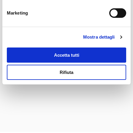
Suitable for appliances with protection
Protection against electric shock
class I acc. to IEC 61140
Marketing
Material: Housing
PVC, black
Mostra dettagli
C13 acc. to
Appliance inlet/-outlet
(for cold conditions) pin-temperature
70 °C, 10 A, Protection Class I
Accetta tutti
Rifiuta