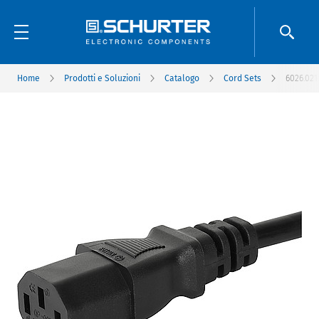
Home
Prodotti e Soluzioni
Catalogo
Cord Sets
6026.021