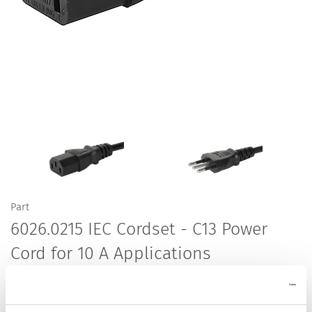
Part
6026.0215 IEC Cordset - C13 Power
Cord for 10 A Applications
Cord Sets 10 A, Italy, 2.5 m, Connector IEC C13, H05VV-F3G1.0,
black