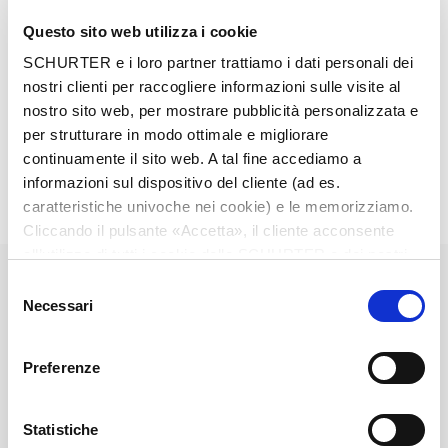
Questo sito web utilizza i cookie
SCHURTER e i loro partner trattiamo i dati personali dei
nostri clienti per raccogliere informazioni sulle visite al
nostro sito web, per mostrare pubblicità personalizzata e
per strutturare in modo ottimale e migliorare
Description 6026.0215
continuamente il sito web. A tal fine accediamo a
informazioni sul dispositivo del cliente (ad es.
caratteristiche univoche nei cookie) e le memorizziamo.
Details 6026.0215
Cliccando il pulsante «Accetta», il cliente acconsente
all’utilizzo di tutti i cookie delle SCHURTER e dei nostri
10 A / 250 VAC; 50 Hz
Ratings IEC
partner. È possibile cambiare le impostazioni in qualsiasi
Selezione
momento cliccando su «Impostazioni» in fondo alla
Necessari
del
pagina. Le impostazioni personali sono comunicate ai
Allowable Operation Temperature
-40 °C to 70 °C
consenso
nostri partner e non hanno alcuna influenza sui dati del
Preferenze
browser. Ulteriori informazioni sono disponibili nella
front side IP40 acc. to IEC 60529
IP-Protection
nostra
Dichiarazione relativa alla protezione dei dati
.
Statistiche