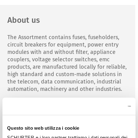
About us
The Assortment contains fuses, fuseholders,
circuit breakers for equipment, power entry
modules with and without filter, appliance
couplers, voltage selector switches, emc
products, are manufactured locally for reliable,
high standard and custom-made solutions in
the telecom, data communication, industrial
automation, machinery and other industries.
Well-known companies from the
telecommunications, computer, industrial
automation, mechanical engineering and
measuring and medical technology worldwide
Questo sito web utilizza i cookie
rely on the components and system solutions
SCHURTER e i loro partner trattiamo i dati personali dei