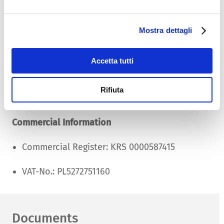
Management
Mostra dettagli
Managing Director: Steffen Lindner
Chairman of the board: Steffen Lindner
Accetta tutti
Data Protection Officer:
Rifiuta
privacy@schurter.com
Commercial Information
Commercial Register: KRS 0000587415
VAT-No.: PL5272751160
Documents