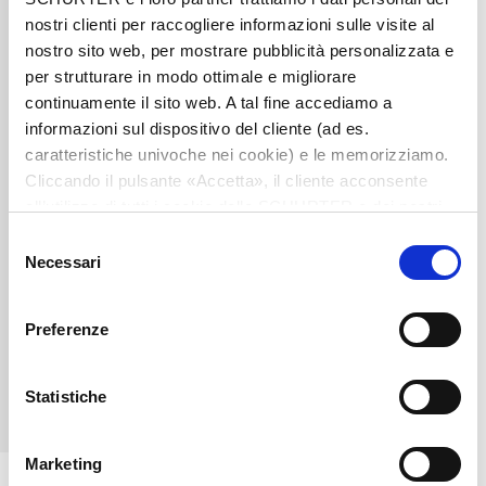
from SCHURTER.
nostri clienti per raccogliere informazioni sulle visite al
nostro sito web, per mostrare pubblicità personalizzata e
per strutturare in modo ottimale e migliorare
continuamente il sito web. A tal fine accediamo a
informazioni sul dispositivo del cliente (ad es.
caratteristiche univoche nei cookie) e le memorizziamo.
Cliccando il pulsante «Accetta», il cliente acconsente
SCHURTER Electronics
all’utilizzo di tutti i cookie delle SCHURTER e dei nostri
partner. È possibile cambiare le impostazioni in qualsiasi
Sp. z o.o.
Selezione
momento cliccando su «Impostazioni» in fondo alla
Necessari
del
pagina. Le impostazioni personali sono comunicate ai
consenso
ul. Grochowska 306/308
03-840
nostri partner e non hanno alcuna influenza sui dati del
Preferenze
Warszawa
Polonia
browser. Ulteriori informazioni sono disponibili nella
nostra
Dichiarazione relativa alla protezione dei dati
.
+48 22 4399 200
Statistiche
moc.retruhcs@lp.ofni
Marketing