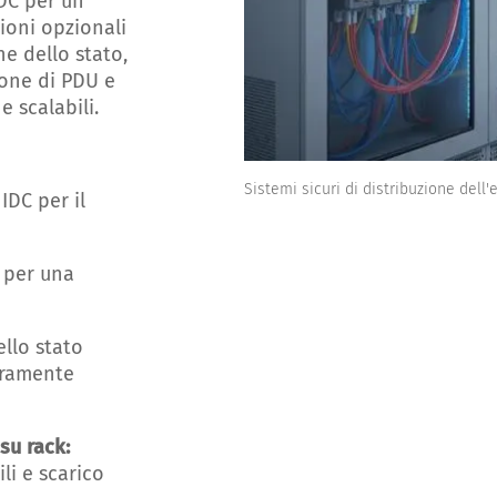
IDC per un
zioni opzionali
ne dello stato,
ione di PDU e
e scalabili.
Sistemi sicuri di distribuzione del
IDC per il
C per una
ello stato
beramente
su rack:
li e scarico