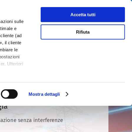
Cerca
tributori
Chi siamo
Contatti
Accetta tutti
azioni sulle
ttimale e
Rifiuta
cliente (ad
 il cliente
mbiare le
postazioni
r. Ulteriori
Mostra dettagli
gia
azione senza interferenze