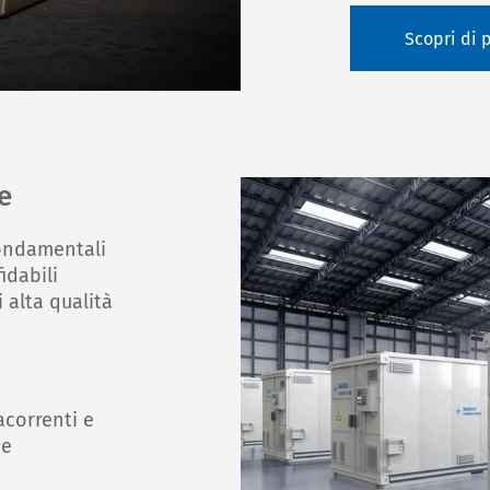
Scopri di 
e
fondamentali
idabili
i alta qualità
acorrenti e
he