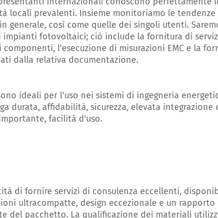
resentanti internazionali conoscono perfettamente le
rità locali prevalenti. Insieme monitoriamo le tendenze
n generale, così come quelle dei singoli utenti. Saremo 
 impianti fotovoltaici; ciò include la fornitura di servi
i componenti, l'esecuzione di misurazioni EMC e la for
ti dalla relativa documentazione.
no ideali per l'uso nei sistemi di ingegneria energeti
ga durata, affidabilità, sicurezza, elevata integrazione 
portante, facilità d'uso.
tà di fornire servizi di consulenza eccellenti, disponib
uzioni ultracompatte, design eccezionale e un rapporto
e del pacchetto. La qualificazione dei materiali utilizza