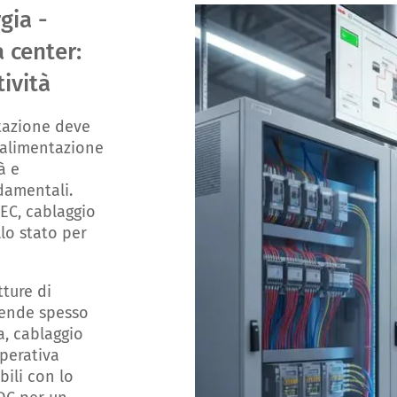
gia -
 center:
ività
ntazione deve
l'alimentazione
à e
ndamentali.
EC, cablaggio
lo stato per
tture di
pende spesso
a, cablaggio
perativa
bili con lo