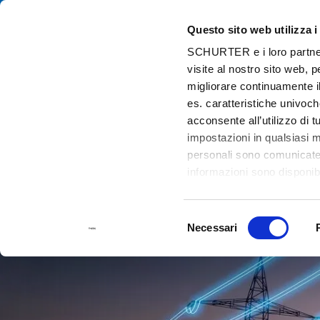
Questo sito web utilizza i
Cat
SCHURTER e i loro partner t
visite al nostro sito web, 
Home
Mercati
Energia
migliorare continuamente il
es. caratteristiche univoch
acconsente all’utilizzo di 
impostazioni in qualsiasi 
personali sono comunicate a
informazioni sono disponibi
Selezione
Necessari
del
consenso