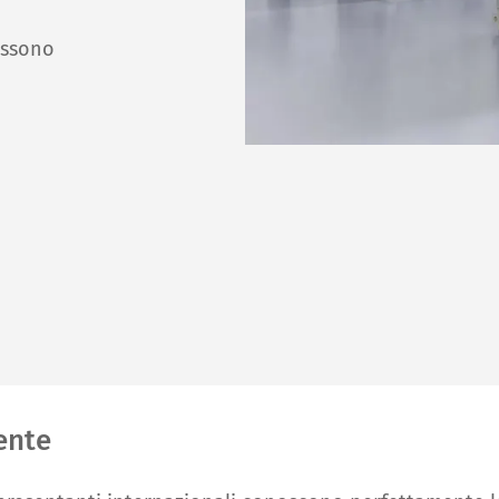
ossono
iente