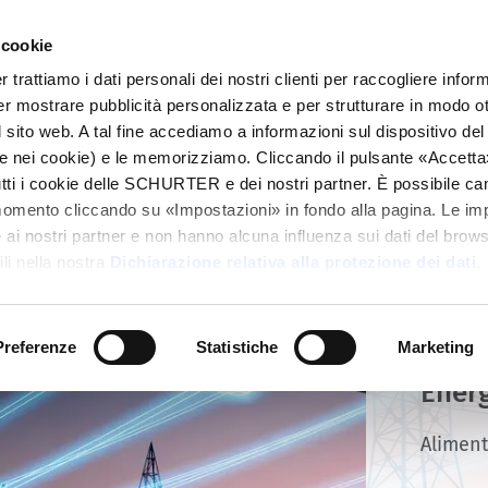
 cookie
alogo
Prodotti
Mercati
Info Center
Dis
rattiamo i dati personali dei nostri clienti per raccogliere inform
per mostrare pubblicità personalizzata e per strutturare in modo o
 sito web. A tal fine accediamo a informazioni sul dispositivo del 
e nei cookie) e le memorizziamo. Cliccando il pulsante «Accetta»,
tutti i cookie delle SCHURTER e dei nostri partner. È possibile ca
momento cliccando su «Impostazioni» in fondo alla pagina. Le im
i nostri partner e non hanno alcuna influenza sui dati del browse
li nella nostra
Dichiarazione relativa alla protezione dei dati
.
Preferenze
Statistiche
Marketing
Ener
Aliment