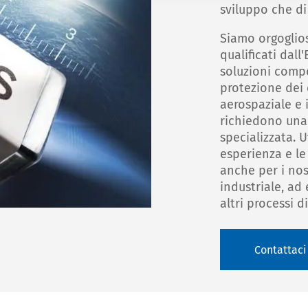
sviluppo che di
Siamo orgoglios
qualificati dall
soluzioni compet
protezione dei c
aerospaziale e 
richiedono una 
specializzata. U
esperienza e le
anche per i nost
industriale, a
altri processi d
Contattaci