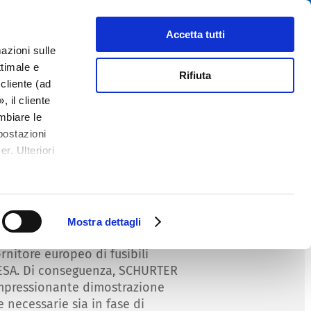
Cerca
tributori
Chi siamo
Contatti
Accetta tutti
azioni sulle
ttimale e
Rifiuta
cliente (ad
 il cliente
mbiare le
ustom
postazioni
r. Ulteriori
usibili specifici per il cliente
iche diverse.
ne tra l'ESA e SCHURTER ha
 prodotti eccezionali, l'MGA-S e
Mostra dettagli
seguenza, SCHURTER è stato
ornitore europeo di fusibili
l'ESA. Di conseguenza, SCHURTER
impressionante dimostrazione
 necessarie sia in fase di