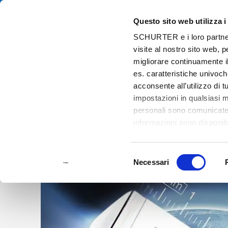
Questo sito web utilizza i
Cat
SCHURTER e i loro partner t
visite al nostro sito web, 
Home
Prodotti e Soluzioni
Componenti
Componenti custom
migliorare continuamente il
es. caratteristiche univoch
acconsente all’utilizzo di 
impostazioni in qualsiasi 
personali sono comunicate a
informazioni sono disponibi
Selezione
Necessari
del
consenso