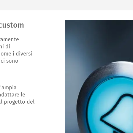
 custom
eramente
ni di
come i diversi
ici sono
n'ampia
adattare le
al progetto del