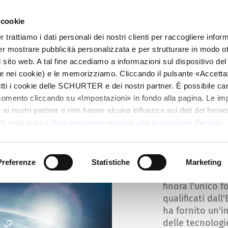
 cookie
alogo
Prodotti
Mercati
Info Center
Dis
rattiamo i dati personali dei nostri clienti per raccogliere inform
per mostrare pubblicità personalizzata e per strutturare in modo o
 sito web. A tal fine accediamo a informazioni sul dispositivo del 
e nei cookie) e le memorizziamo. Cliccando il pulsante «Accetta»,
tutti i cookie delle SCHURTER e dei nostri partner. È possibile ca
Fusibili c
momento cliccando su «Impostazioni» in fondo alla pagina. Le im
i nostri partner e non hanno alcuna influenza sui dati del browse
SCHURTER offre f
li nella nostra
Dichiarazione relativa alla protezione dei dati
.
con caratterist
La collaborazio
dato vita a due
Preferenze
Statistiche
Marketing
l'HCSF. Di con
finora l'unico f
qualificati dal
ha fornito un'
delle tecnologie