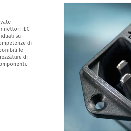
ovate
nnettori IEC
viduali su
 competenze di
onibili le
trezzature di
 componenti.