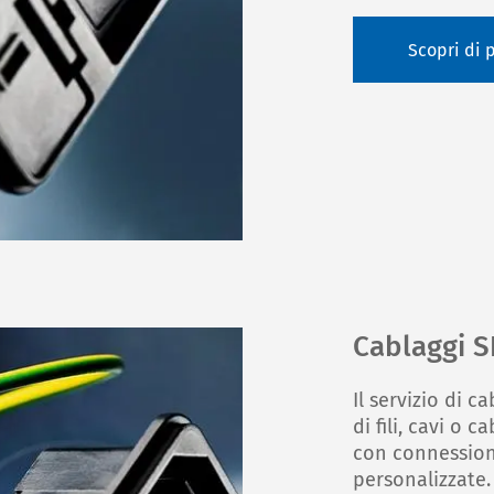
Scopri di 
Cablaggi S
Il servizio di c
di fili, cavi o c
con connessioni
personalizzate.