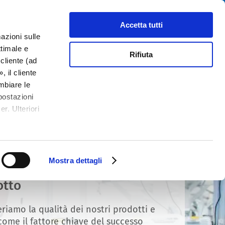
Cerca
tributori
Chi siamo
Contatti
Accetta tutti
azioni sulle
ttimale e
Rifiuta
cliente (ad
 il cliente
mbiare le
postazioni
r. Ulteriori
Mostra dettagli
standard di Conformità del
otto
riamo la qualità dei nostri prodotti e
 come il fattore chiave del successo