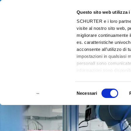
Questo sito web utilizza i
Cat
SCHURTER e i loro partner t
visite al nostro sito web, 
Home
Info Center
Conformità dei prodotti
migliorare continuamente il
es. caratteristiche univoch
acconsente all’utilizzo di 
impostazioni in qualsiasi 
personali sono comunicate a
informazioni sono disponibi
Selezione
Necessari
del
consenso