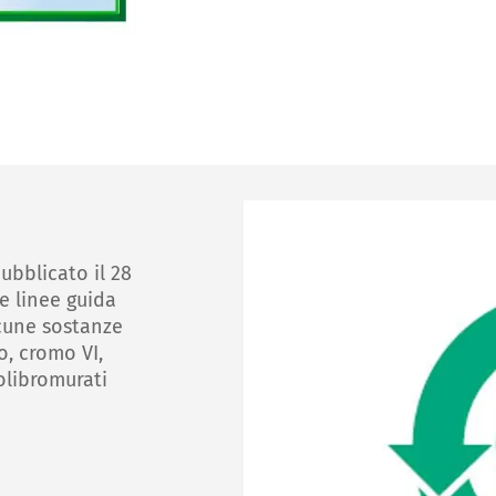
pubblicato il 28
e linee guida
lcune sostanze
, cromo VI,
olibromurati