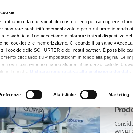
 cookie
alogo
Prodotti
Mercati
Info Center
Dis
rattiamo i dati personali dei nostri clienti per raccogliere inform
per mostrare pubblicità personalizzata e per strutturare in modo o
 sito web. A tal fine accediamo a informazioni sul dispositivo del 
e nei cookie) e le memorizziamo. Cliccando il pulsante «Accetta»,
tutti i cookie delle SCHURTER e dei nostri partner. È possibile ca
momento cliccando su «Impostazioni» in fondo alla pagina. Le im
i nostri partner e non hanno alcuna influenza sui dati del browse
li nella nostra
Dichiarazione relativa alla protezione dei dati
.
Preferenze
Statistiche
Marketing
Alti 
Prod
Conside
servizi