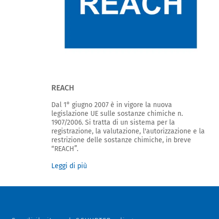
REACH
Dal 1° giugno 2007 è in vigore la nuova
legislazione UE sulle sostanze chimiche n.
1907/2006. Si tratta di un sistema per la
registrazione, la valutazione, l'autorizzazione e la
restrizione delle sostanze chimiche, in breve
“REACH”.
Leggi di più