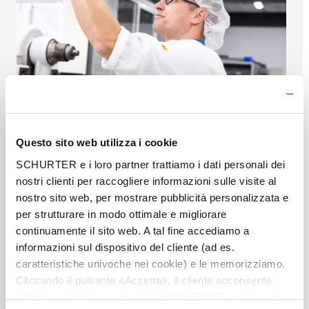
Questo sito web utilizza i cookie
Gestione del ciclo di vita del prodotto
SCHURTER e i loro partner trattiamo i dati personali dei
nostri clienti per raccogliere informazioni sulle visite al
Essendo un fornitore di soluzioni complete, ci
assumiamo la piena responsabilità per il vostro
nostro sito web, per mostrare pubblicità personalizzata e
sistema di input durante l'intero ciclo. Questo
per strutturare in modo ottimale e migliorare
approccio ti farà risparmiare tempo e denaro
continuamente il sito web. A tal fine accediamo a
Leggi di più
informazioni sul dispositivo del cliente (ad es.
caratteristiche univoche nei cookie) e le memorizziamo.
Cliccando il pulsante «Accetta», il cliente acconsente
all’utilizzo di tutti i cookie delle SCHURTER e dei nostri