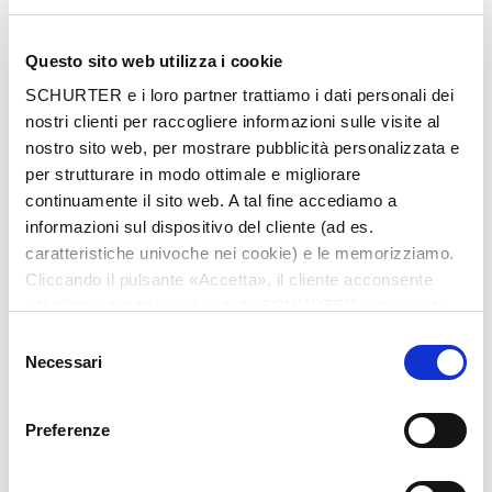
Questo sito web utilizza i cookie
Nome
*
SCHURTER e i loro partner trattiamo i dati personali dei
nostri clienti per raccogliere informazioni sulle visite al
nostro sito web, per mostrare pubblicità personalizzata e
per strutturare in modo ottimale e migliorare
Cognome
*
continuamente il sito web. A tal fine accediamo a
informazioni sul dispositivo del cliente (ad es.
caratteristiche univoche nei cookie) e le memorizziamo.
Cliccando il pulsante «Accetta», il cliente acconsente
Email
*
all’utilizzo di tutti i cookie delle SCHURTER e dei nostri
partner. È possibile cambiare le impostazioni in qualsiasi
Selezione
momento cliccando su «Impostazioni» in fondo alla
Necessari
del
pagina. Le impostazioni personali sono comunicate ai
consenso
nostri partner e non hanno alcuna influenza sui dati del
Nome azienda
*
Preferenze
browser. Ulteriori informazioni sono disponibili nella
nostra
Dichiarazione relativa alla protezione dei dati
.