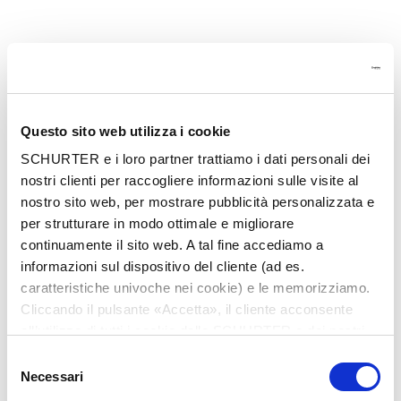
Questo sito web utilizza i cookie
SCHURTER e i loro partner trattiamo i dati personali dei
nostri clienti per raccogliere informazioni sulle visite al
nostro sito web, per mostrare pubblicità personalizzata e
per strutturare in modo ottimale e migliorare
continuamente il sito web. A tal fine accediamo a
informazioni sul dispositivo del cliente (ad es.
caratteristiche univoche nei cookie) e le memorizziamo.
Cliccando il pulsante «Accetta», il cliente acconsente
all’utilizzo di tutti i cookie delle SCHURTER e dei nostri
partner. È possibile cambiare le impostazioni in qualsiasi
Selezione
momento cliccando su «Impostazioni» in fondo alla
Application error: a client-side exception has occurred
while
Necessari
del
pagina. Le impostazioni personali sono comunicate ai
loading
it.schurter.com
(see the browser console for more