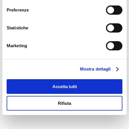
consenso
nostri partner e non hanno alcuna influenza sui dati del
information)
.
Preferenze
browser. Ulteriori informazioni sono disponibili nella
nostra
Dichiarazione relativa alla protezione dei dati
.
Statistiche
Marketing
Mostra dettagli
Accetta tutti
Rifiuta