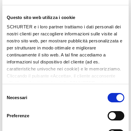
Questo sito web utilizza i cookie
SCHURTER e i loro partner trattiamo i dati personali dei
nostri clienti per raccogliere informazioni sulle visite al
nostro sito web, per mostrare pubblicità personalizzata e
per strutturare in modo ottimale e migliorare
Telecomando ICARUS blue TM600 del gruppo ICP con
continuamente il sito web. A tal fine accediamo a
interruttori a membrana SCHURTER
informazioni sul dispositivo del cliente (ad es.
caratteristiche univoche nei cookie) e le memorizziamo.
Interruttori a membrana per un
Cliccando il pulsante «Accetta», il cliente acconsente
all’utilizzo di tutti i cookie delle SCHURTER e dei nostri
controllo remoto di successo
partner. È possibile cambiare le impostazioni in qualsiasi
Selezione
momento cliccando su «Impostazioni» in fondo alla
Necessari
Da oltre 20 anni il Gruppo ICP è attivo in tutto il
del
pagina. Le impostazioni personali sono comunicate ai
mondo come produttore di sistemi di controllo
consenso
nostri partner e non hanno alcuna influenza sui dati del
elettronici per la logistica e l'industria. E da
Preferenze
browser. Ulteriori informazioni sono disponibili nella
quasi altrettanto tempo SCHURTER è un
nostra
Dichiarazione relativa alla protezione dei dati
.
partner importante nello sviluppo e nella