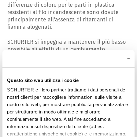
differenze di colore per le parti in plastica
resistenti al filo incandescente sono dovute
principalmente all'assenza di ritardanti di
fiamma alogenati.
SCHURTER si impegna a mantenere il più basso
possibile gli effetti di un cambiamento
sostanziale per il cliente. Tuttavia, la
limitazione della scelta del materiale lascia
poco spazio alla considerazione di leggere
differenze di colore.
Questo sito web utilizza i cookie
SCHURTER e i loro partner trattiamo i dati personali dei
Identificazione/data del lotto
nostri clienti per raccogliere informazioni sulle visite al
nostro sito web, per mostrare pubblicità personalizzata e
Tutte le varianti di prodotto che sono state
per strutturare in modo ottimale e migliorare
modificate durante la produzione sono
continuamente il sito web. A tal fine accediamo a
elencate in questa tabella riepilogativa. Qui è
informazioni sul dispositivo del cliente (ad es.
riportata anche la data del lotto di produzione
caratteristiche univoche nei cookie) e le memorizziamo.