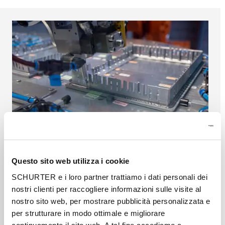
Questo sito web utilizza i cookie
SCHURTER e i loro partner trattiamo i dati personali dei
Housing systems
nostri clienti per raccogliere informazioni sulle visite al
nostro sito web, per mostrare pubblicità personalizzata e
SCHURTER produces aluminium housing
per strutturare in modo ottimale e migliorare
systems and front panels in house. Thanks to