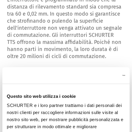
distanza di rilevamento standard sia compresa
tra 60 e 0,02 mm. In questo modo si garantisce
che strofinando o pulendo la superficie
dell'interruttore non venga attivato un segnale
di commutazione. Gli interruttori SCHURTER
TTS offrono la massima affidabilità. Poiché non
hanno parti in movimento, la loro durata è di
oltre 20 milioni di cicli di commutazione.
Illuminazione e installazione dell'anello
Il feedback visivo è assicurato da
un'illuminazione ad anello bicolore
Questo sito web utilizza i cookie
(rosso/verde) nell'attuatore, la cui tensione di
SCHURTER e i loro partner trattiamo i dati personali dei
alimentazione è compresa tra 5 e 28 V CC. La
nostri clienti per raccogliere informazioni sulle visite al
semplice installazione del TTS, che si fissa
nostro sito web, per mostrare pubblicità personalizzata e
mediante un dado, e la protezione
per strutturare in modo ottimale e migliorare
antitorsione consentono la massima facilità di